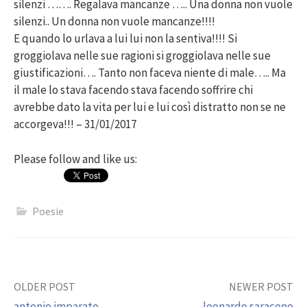
silenzi ……. Regalava mancanze ….. Una donna non vuole
silenzi.. Un donna non vuole mancanze!!!!
E quando lo urlava a lui lui non la sentiva!!!! Si
groggiolava nelle sue ragioni si groggiolava nelle sue
giustificazioni…. Tanto non faceva niente di male….. Ma
il male lo stava facendo stava facendo soffrire chi
avrebbe dato la vita per lui e lui così distratto non se ne
accorgeva!!! – 31/01/2017
Please follow and like us:
Poesie
Post
OLDER POST
NEWER POST
antonio imparato
leonardo saraceno