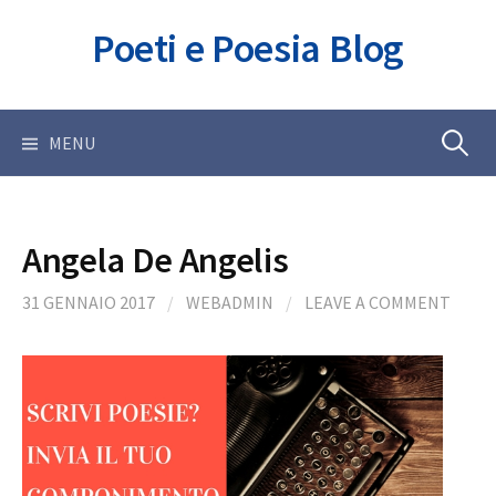
Skip
Poeti e Poesia Blog
to
content
Ricerca
MENU
per:
Angela De Angelis
31 GENNAIO 2017
/
WEBADMIN
/
LEAVE A COMMENT