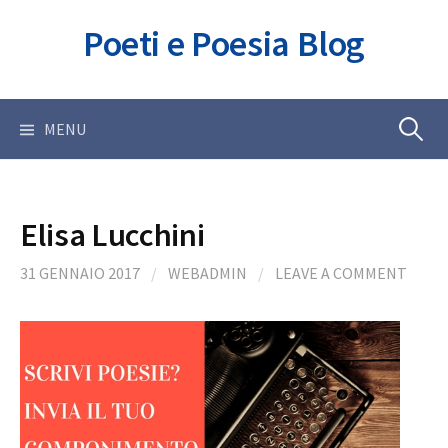
Skip
Poeti e Poesia Blog
to
content
Ricerca
MENU
per:
Elisa Lucchini
31 GENNAIO 2017
/
WEBADMIN
/
LEAVE A COMMENT