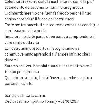
Colorerai di azzurro cielo la nostra casa e come la piu’
splendente delle comete illuminerai ogni cosa .
Ci dimenticheremo che fuori fa freddo perché il tuo
sorriso accenderà il fuoco dei nostri cuori .
Tra le nostre braccia ti custodiremo come una conchiglia
con la sua preziosa perla.
Impareremo da te passo dopo passo a comprendere il
vero senso della vita.
Le nostre anime assopite si risveglieranno e si
commuoveranno aprendosi all’ amore infinito che ci
donerai.
Saremo noi i veri bambini e sarai tu a farci ritrovare il
tempo per ogni cosa .
Quando arriverai tu, finirà l’inverno perché sarai tu a
portare l’ estate.
Scritto da Elisa Lucchini .
Dedicat al mio nipotino Tommy – 31/01/2017