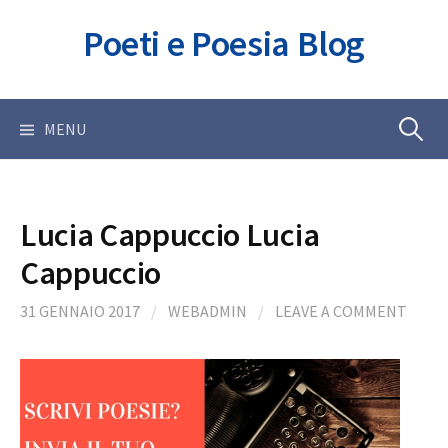
Skip
Poeti e Poesia Blog
to
content
Ricerca
MENU
per:
Lucia Cappuccio Lucia
Cappuccio
31 GENNAIO 2017
/
WEBADMIN
/
LEAVE A COMMENT