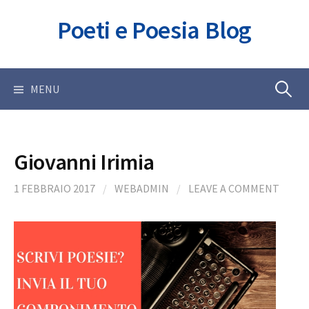
Skip
Poeti e Poesia Blog
to
content
Ricerca
MENU
per:
Giovanni Irimia
1 FEBBRAIO 2017
/
WEBADMIN
/
LEAVE A COMMENT