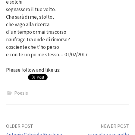
e solchi
segnassero il tuo volto.
Che sarà di me, stolto,
che vago alla ricerca
d’un tempo ormai trascorso
naufrago tra onde di rimorso?
cosciente che t’ho perso
e con te un po me stesso. – 01/02/2017
Please follow and like us:
Poesie
Post
OLDER POST
NEWER POST
Antonio Gabriele Fucilone
carmela zuccarello