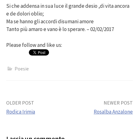
Si che addensa in sua luce il grande desio ,di vita ancora
e de dolori oblio;
Ma se hanno gli accordi disumani amore
Tanto più amaro e vano è lo sperare. – 02/02/2017
Please follow and like us:
Poesie
Post
OLDER POST
NEWER POST
Rodica Irimia
Rosalba Anzalone
navigation
Lascia un commento