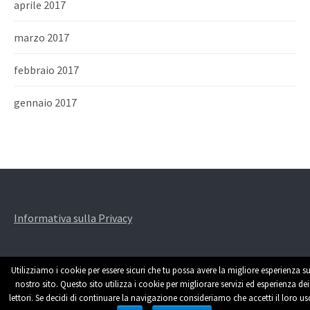
aprile 2017
marzo 2017
febbraio 2017
gennaio 2017
Informativa sulla Privacy
Utilizziamo i cookie per essere sicuri che tu possa avere la migliore esperienza su
nostro sito. Questo sito utilizza i cookie per migliorare servizi ed esperienza dei
lettori. Se decidi di continuare la navigazione consideriamo che accetti il loro us
Powered by
WordPress
|
Theme by
Themehaus