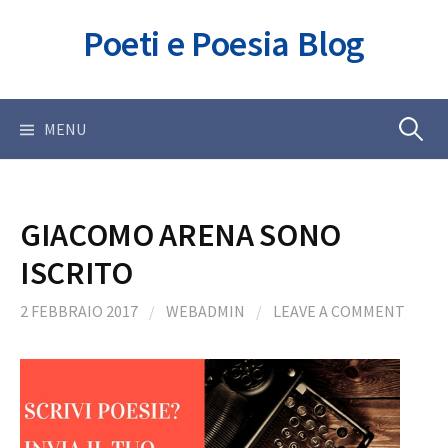
Skip
Poeti e Poesia Blog
to
content
Ricerca
MENU
per:
GIACOMO ARENA SONO
ISCRITO
2 FEBBRAIO 2017
/
WEBADMIN
/
LEAVE A COMMENT