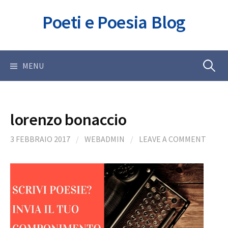
Skip
Poeti e Poesia Blog
to
content
Ricerca
MENU
per:
lorenzo bonaccio
3 FEBBRAIO 2017
/
WEBADMIN
/
LEAVE A COMMENT