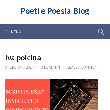
Skip
Poeti e Poesia Blog
to
content
Ricerca
MENU
per:
Iva polcina
3 FEBBRAIO 2017
/
WEBADMIN
/
LEAVE A COMMENT