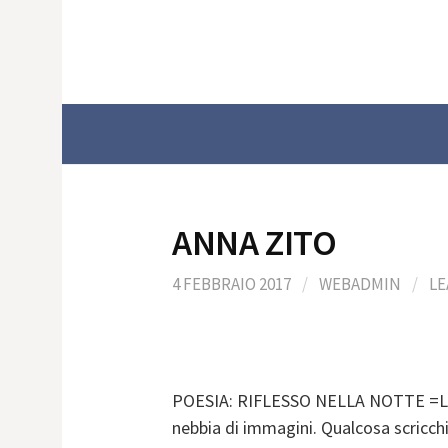
Skip
to
content
ANNA ZITO
4 FEBBRAIO 2017
/
WEBADMIN
/
LE
POESIA: RIFLESSO NELLA NOTTE =La 
nebbia di immagini. Qualcosa scricch