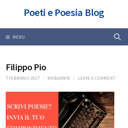
Skip
Poeti e Poesia Blog
to
content
Ricerca
MENU
per:
Filippo Pio
7 FEBBRAIO 2017
/
WEBADMIN
/
LEAVE A COMMENT