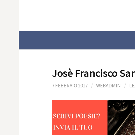
Skip
to
content
Josè Francisco Sa
7 FEBBRAIO 2017
/
WEBADMIN
/
LE