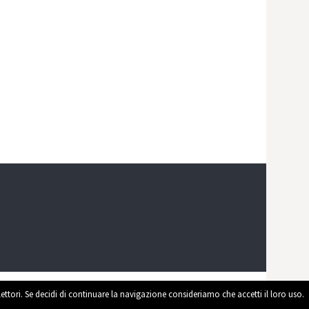
 lettori. Se decidi di continuare la navigazione consideriamo che accetti il loro uso.
ed by
WordPress
|
Theme by
Themehaus