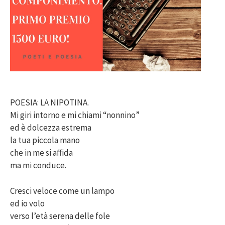
POESIA: LA NIPOTINA.
Mi giri intorno e mi chiami “nonnino”
ed è dolcezza estrema
la tua piccola mano
che in me si affida
ma mi conduce.
Cresci veloce come un lampo
ed io volo
verso l’età serena delle fole