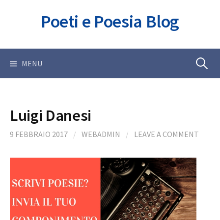
Skip
Poeti e Poesia Blog
to
content
Ricerca
MENU
per:
Luigi Danesi
9 FEBBRAIO 2017
/
WEBADMIN
/
LEAVE A COMMENT