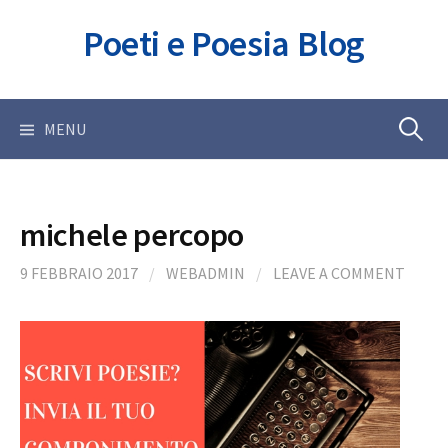
Skip
Poeti e Poesia Blog
to
content
Ricerca
MENU
per:
michele percopo
9 FEBBRAIO 2017
/
WEBADMIN
/
LEAVE A COMMENT