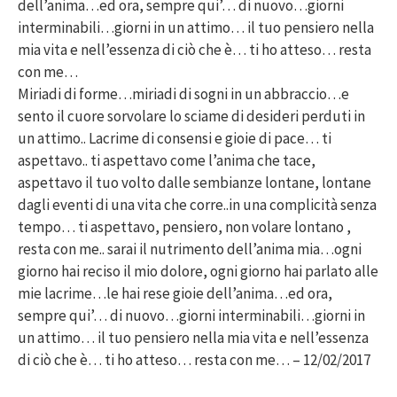
dell’anima…ed ora, sempre qui’… di nuovo…giorni
interminabili…giorni in un attimo… il tuo pensiero nella
mia vita e nell’essenza di ciò che è… ti ho atteso… resta
con me…
Miriadi di forme…miriadi di sogni in un abbraccio…e
sento il cuore sorvolare lo sciame di desideri perduti in
un attimo.. Lacrime di consensi e gioie di pace… ti
aspettavo.. ti aspettavo come l’anima che tace,
aspettavo il tuo volto dalle sembianze lontane, lontane
dagli eventi di una vita che corre..in una complicità senza
tempo… ti aspettavo, pensiero, non volare lontano ,
resta con me.. sarai il nutrimento dell’anima mia…ogni
giorno hai reciso il mio dolore, ogni giorno hai parlato alle
mie lacrime…le hai rese gioie dell’anima…ed ora,
sempre qui’… di nuovo…giorni interminabili…giorni in
un attimo… il tuo pensiero nella mia vita e nell’essenza
di ciò che è… ti ho atteso… resta con me… – 12/02/2017