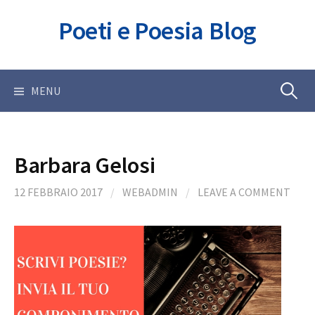
Skip
Poeti e Poesia Blog
to
content
Ricerca
MENU
per:
Barbara Gelosi
12 FEBBRAIO 2017
/
WEBADMIN
/
LEAVE A COMMENT