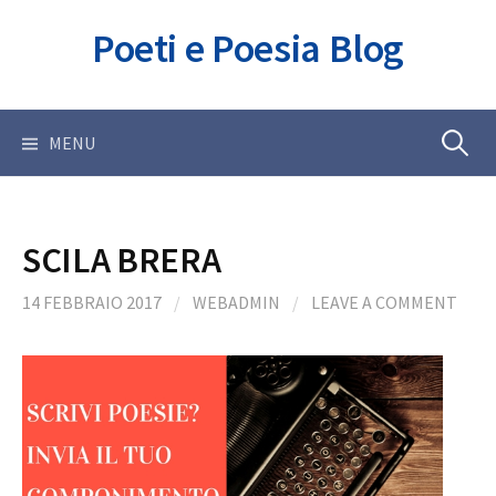
Skip
Poeti e Poesia Blog
to
content
Ricerca
MENU
per:
SCILA BRERA
14 FEBBRAIO 2017
/
WEBADMIN
/
LEAVE A COMMENT