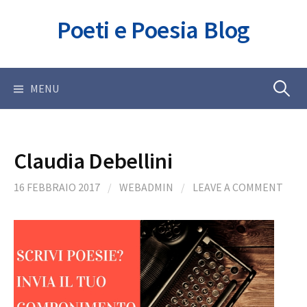
Skip
Poeti e Poesia Blog
to
content
Ricerca
MENU
per:
Claudia Debellini
16 FEBBRAIO 2017
/
WEBADMIN
/
LEAVE A COMMENT