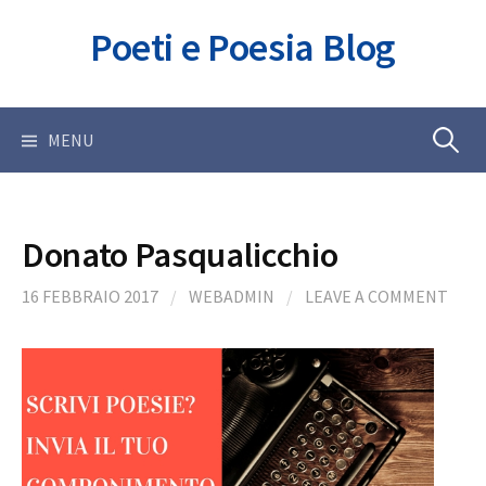
Skip
Poeti e Poesia Blog
to
content
Ricerca
MENU
per:
Donato Pasqualicchio
16 FEBBRAIO 2017
/
WEBADMIN
/
LEAVE A COMMENT