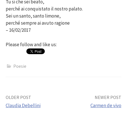
Tu si che sei beato,
perché ai conquistato il nostro palato.
Sei un santo, santo limone,
perché sempre ai avuto ragione
– 16/02/2017
Please follow and like us:
Poesie
Post
OLDER POST
NEWER POST
Claudia Debellini
Carmen de vivo
navigation