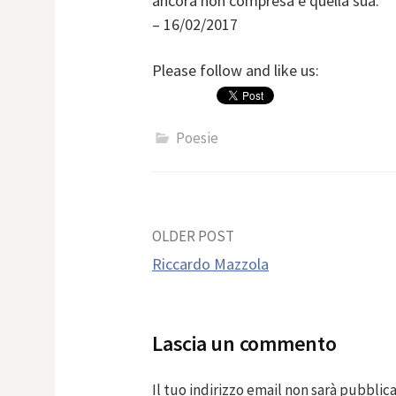
ancora non compresa è quella sua.
– 16/02/2017
Please follow and like us:
Poesie
Post
OLDER POST
Riccardo Mazzola
navigation
Lascia un commento
Il tuo indirizzo email non sarà pubblica