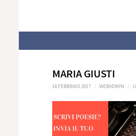
Skip
to
content
MARIA GIUSTI
16 FEBBRAIO 2017
/
WEBADMIN
/
L