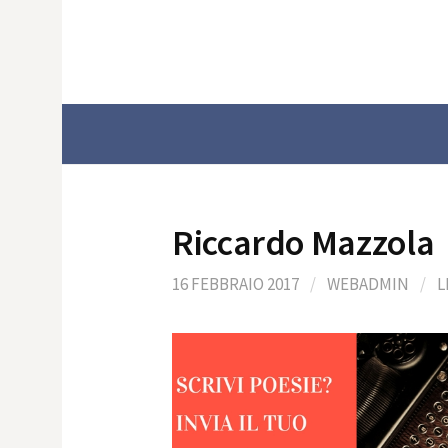
Skip
to
content
Riccardo Mazzola
16 FEBBRAIO 2017
/
WEBADMIN
/
L