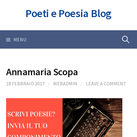
Skip
Poeti e Poesia Blog
to
content
Ricerca
MENU
per:
Annamaria Scopa
18 FEBBRAIO 2017
/
WEBADMIN
/
LEAVE A COMMENT