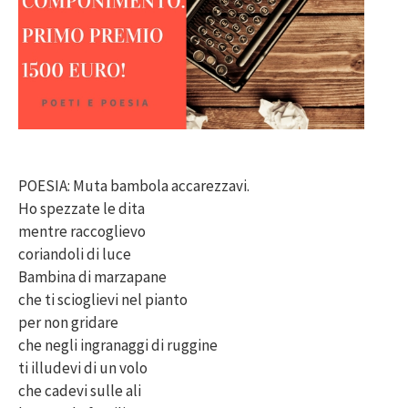
POESIA: Muta bambola accarezzavi.
Ho spezzate le dita
mentre raccoglievo
coriandoli di luce
Bambina di marzapane
che ti scioglievi nel pianto
per non gridare
che negli ingranaggi di ruggine
ti illudevi di un volo
che cadevi sulle ali