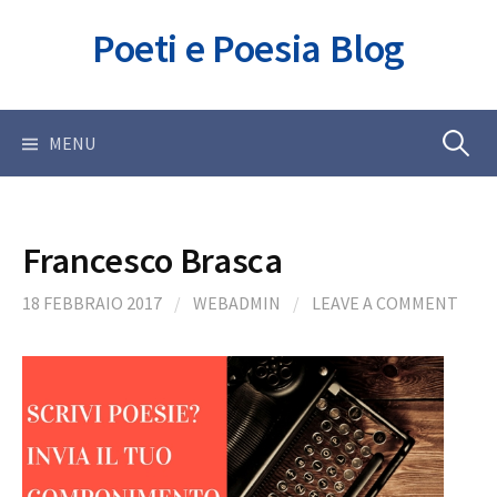
Skip
Poeti e Poesia Blog
to
content
Ricerca
MENU
per:
Francesco Brasca
18 FEBBRAIO 2017
/
WEBADMIN
/
LEAVE A COMMENT