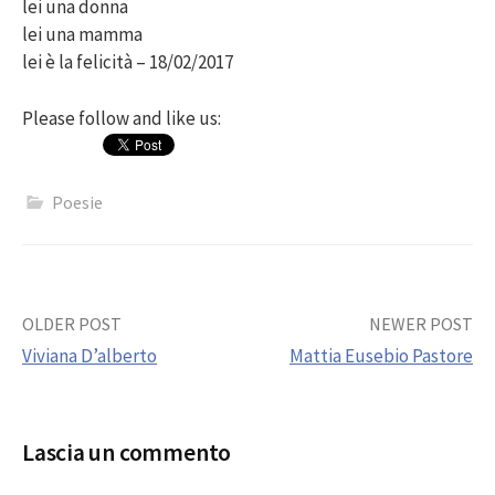
lei una donna
lei una mamma
lei è la felicità – 18/02/2017
Please follow and like us:
Poesie
Post
OLDER POST
NEWER POST
Viviana D’alberto
Mattia Eusebio Pastore
navigation
Lascia un commento