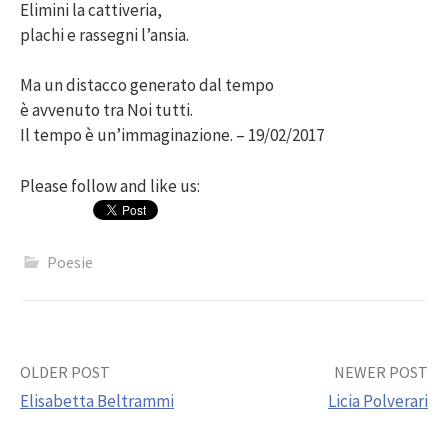
Elimini la cattiveria,
plachi e rassegni l’ansia.
Ma un distacco generato dal tempo
è avvenuto tra Noi tutti.
Il tempo è un’immaginazione. – 19/02/2017
Please follow and like us:
Poesie
Post
OLDER POST
NEWER POST
Elisabetta Beltrammi
Licia Polverari
navigation