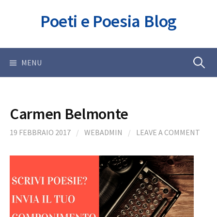
Skip
Poeti e Poesia Blog
to
content
Ricerca
MENU
per:
Carmen Belmonte
19 FEBBRAIO 2017
/
WEBADMIN
/
LEAVE A COMMENT