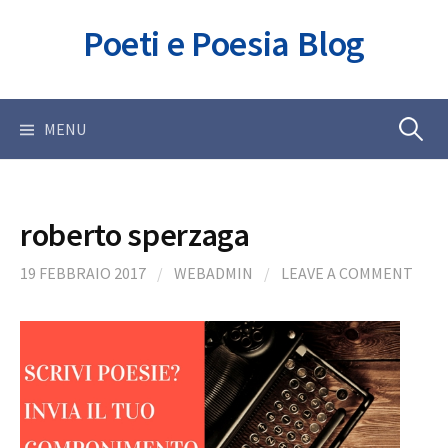
Skip
Poeti e Poesia Blog
to
content
Ricerca
MENU
per:
roberto sperzaga
19 FEBBRAIO 2017
/
WEBADMIN
/
LEAVE A COMMENT