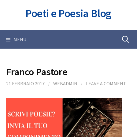
Skip
Poeti e Poesia Blog
to
content
Ricerca
MENU
per:
Franco Pastore
21 FEBBRAIO 2017
/
WEBADMIN
/
LEAVE A COMMENT