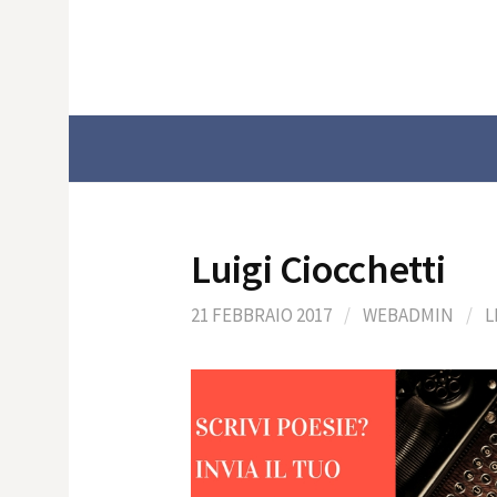
Skip
to
content
Luigi Ciocchetti
21 FEBBRAIO 2017
/
WEBADMIN
/
L