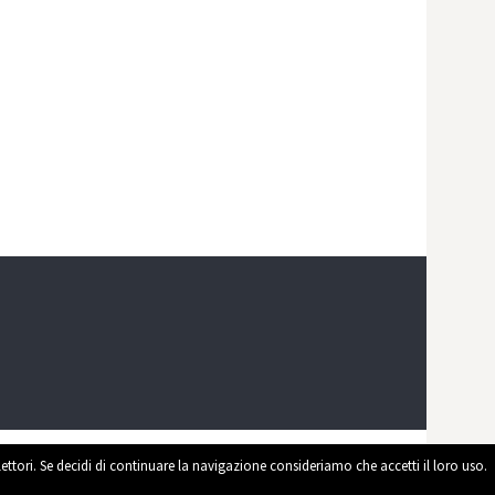
 lettori. Se decidi di continuare la navigazione consideriamo che accetti il loro uso.
ed by
WordPress
|
Theme by
Themehaus