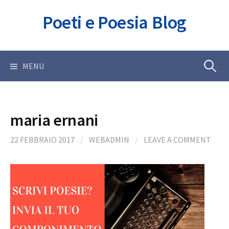
Skip
Poeti e Poesia Blog
to
content
Ricerca
MENU
per:
maria ernani
22 FEBBRAIO 2017
/
WEBADMIN
/
LEAVE A COMMENT