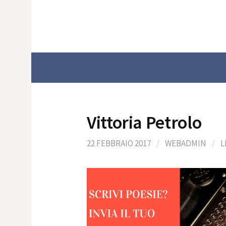
Skip
to
content
Vittoria Petrolo
22 FEBBRAIO 2017
/
WEBADMIN
/
L