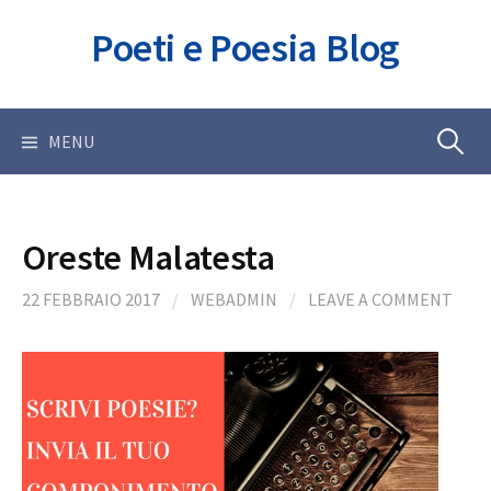
Skip
Poeti e Poesia Blog
to
content
Ricerca
MENU
per:
Oreste Malatesta
22 FEBBRAIO 2017
/
WEBADMIN
/
LEAVE A COMMENT