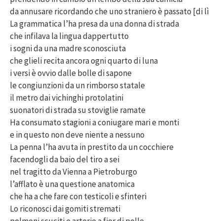
da annusare ricordando che uno straniero è passato [di lì
La grammatica l’ha presa da una donna di strada
che infilava la lingua dappertutto
i sogni da una madre sconosciuta
che glieli recita ancora ogni quarto di luna
i versi è ovvio dalle bolle di sapone
le congiunzioni da un rimborso statale
il metro dai vichinghi protolatini
suonatori di strada su stoviglie ramate
Ha consumato stagioni a coniugare mari e monti
e in questo non deve niente a nessuno
La penna l’ha avuta in prestito da un cocchiere
facendogli da baio del tiro a sei
nel tragitto da Vienna a Pietroburgo
l’afflato è una questione anatomica
che ha a che fare con testicoli e sfinteri
Lo riconosci dai gomiti stremati
polmoni scuciti e arterie a fior di pelle