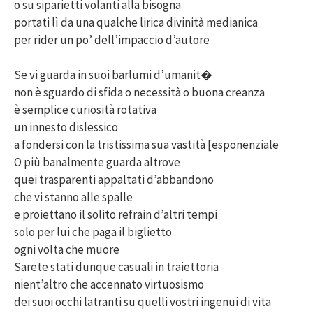
o su siparietti volanti alla bisogna
portati lì da una qualche lirica divinità medianica
per rider un po’ dell’impaccio d’autore
Se vi guarda in suoi barlumi d’umanit�
non è sguardo di sfida o necessità o buona creanza
è semplice curiosità rotativa
un innesto dislessico
a fondersi con la tristissima sua vastità [esponenziale
O più banalmente guarda altrove
quei trasparenti appaltati d’abbandono
che vi stanno alle spalle
e proiettano il solito refrain d’altri tempi
solo per lui che paga il biglietto
ogni volta che muore
Sarete stati dunque casuali in traiettoria
nient’altro che accennato virtuosismo
dei suoi occhi latranti su quelli vostri ingenui di vita