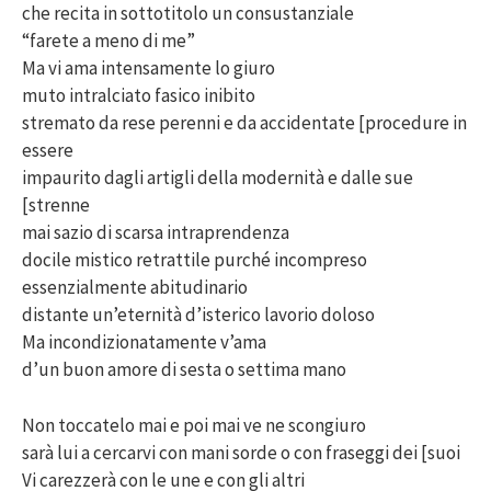
che recita in sottotitolo un consustanziale
“farete a meno di me”
Ma vi ama intensamente lo giuro
muto intralciato fasico inibito
stremato da rese perenni e da accidentate [procedure in
essere
impaurito dagli artigli della modernità e dalle sue
[strenne
mai sazio di scarsa intraprendenza
docile mistico retrattile purché incompreso
essenzialmente abitudinario
distante un’eternità d’isterico lavorio doloso
Ma incondizionatamente v’ama
d’un buon amore di sesta o settima mano
Non toccatelo mai e poi mai ve ne scongiuro
sarà lui a cercarvi con mani sorde o con fraseggi dei [suoi
Vi carezzerà con le une e con gli altri