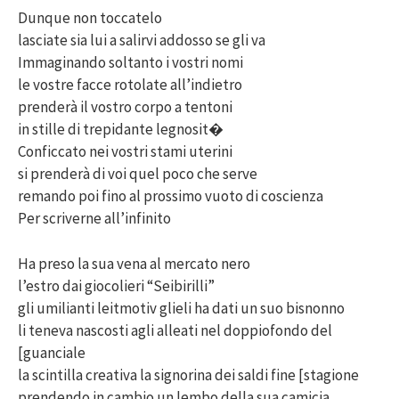
Dunque non toccatelo
lasciate sia lui a salirvi addosso se gli va
Immaginando soltanto i vostri nomi
le vostre facce rotolate all’indietro
prenderà il vostro corpo a tentoni
in stille di trepidante legnosit�
Conficcato nei vostri stami uterini
si prenderà di voi quel poco che serve
remando poi fino al prossimo vuoto di coscienza
Per scriverne all’infinito
Ha preso la sua vena al mercato nero
l’estro dai giocolieri “Seibirilli”
gli umilianti leitmotiv glieli ha dati un suo bisnonno
li teneva nascosti agli alleati nel doppiofondo del
[guanciale
la scintilla creativa la signorina dei saldi fine [stagione
prendendo in cambio un lembo della sua camicia