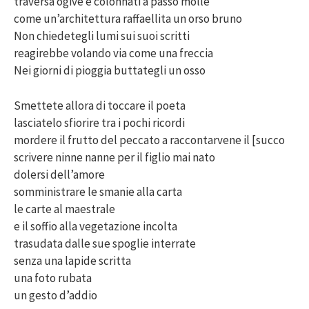
traversa ogive e colonnati a passo molle
come un’architettura raffaellita un orso bruno
Non chiedetegli lumi sui suoi scritti
reagirebbe volando via come una freccia
Nei giorni di pioggia buttategli un osso
Smettete allora di toccare il poeta
lasciatelo sfiorire tra i pochi ricordi
mordere il frutto del peccato a raccontarvene il [succo
scrivere ninne nanne per il figlio mai nato
dolersi dell’amore
somministrare le smanie alla carta
le carte al maestrale
e il soffio alla vegetazione incolta
trasudata dalle sue spoglie interrate
senza una lapide scritta
una foto rubata
un gesto d’addio