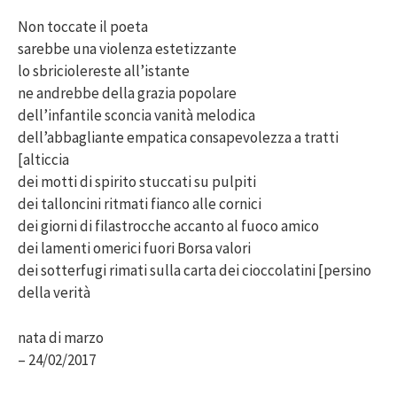
Non toccate il poeta
sarebbe una violenza estetizzante
lo sbriciolereste all’istante
ne andrebbe della grazia popolare
dell’infantile sconcia vanità melodica
dell’abbagliante empatica consapevolezza a tratti
[alticcia
dei motti di spirito stuccati su pulpiti
dei talloncini ritmati fianco alle cornici
dei giorni di filastrocche accanto al fuoco amico
dei lamenti omerici fuori Borsa valori
dei sotterfugi rimati sulla carta dei cioccolatini [persino
della verità
nata di marzo
– 24/02/2017