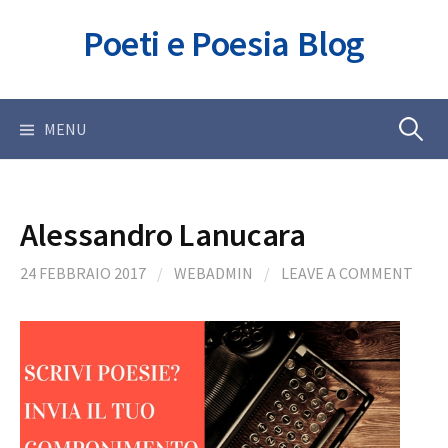
Skip
Poeti e Poesia Blog
to
content
Ricerca
MENU
per:
Alessandro Lanucara
24 FEBBRAIO 2017
/
WEBADMIN
/
LEAVE A COMMENT