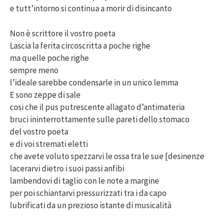
e tutt’intorno si continua a morir di disincanto
Non è scrittore il vostro poeta
Lascia la ferita circoscritta a poche righe
ma quelle poche righe
sempre meno
l’ideale sarebbe condensarle in un unico lemma
E sono zeppe di sale
cosi che il pus putrescente allagato d’antimateria
bruci ininterrottamente sulle pareti dello stomaco
del vostro poeta
e di voi stremati eletti
che avete voluto spezzarvi le ossa tra le sue [desinenze
lacerarvi dietro i suoi passi anfibi
lambendovi di taglio con le note a margine
per poi schiantarvi pressurizzati tra i da capo
lubrificati da un prezioso istante di musicalità