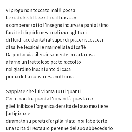
Vi prego non toccate mai il poeta
lasciatelo slittare oltre il fracasso
a comperar sotto l’insegna incurvata pani al timo
farciti di liquidi mestruali raccogliticci
di fluidi accidentali al sapor di piaceri scoscesi
di salive lessicali e marmellata di caffè
Da portar via silenziosamente in carta rosa
a farne un frettoloso pasto raccolto
nel giardino inesistente di casa
prima della nuova resa notturna
Sappiate che lui vi ama tutti quanti
Certo non frequenta l’umanità questo no
gliel’inibisce l’organica densità del suo mestiere
[artigianale
diramato su pareti d’argilla filata in sillabe torte
una sorta di restauro perenne del suo abbecedario