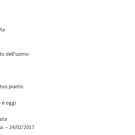
ata
ato dell’uomo
 tuo pianto.
e è oggi
iata
ta. – 24/02/2017