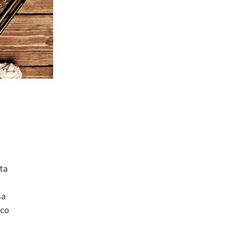
nta
sa
sco