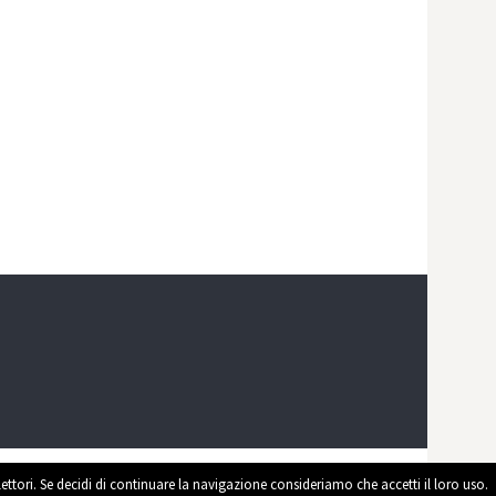
 lettori. Se decidi di continuare la navigazione consideriamo che accetti il loro uso.
ed by
WordPress
|
Theme by
Themehaus