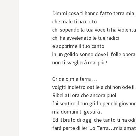
Dimmi cosa ti hanno fatto terra mia
che male ti ha colto
chi sopendo la tua voce ti ha violent
chi ha avvelenato le tue radici
e sopprime il tuo canto
in un gelido sonno dove il folle oper
non ti sveglierà mai più !
Grida o mia terra …
volgiti indietro ostile a chi non ode il
Ribellati ora che ancora puoi
fai sentire il tuo grido per chi giovan
ma domani ti gestirà .
Ed il bruto di oggi che tanto ti ha od
farà parte di ieri ..o Terra…mia ama