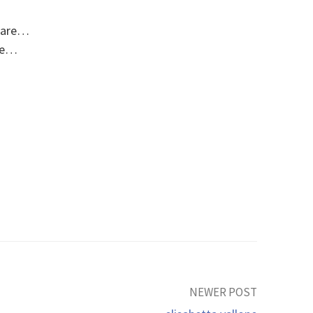
 fare…
ore…
NEWER POST