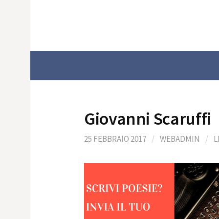
Skip
to
content
Giovanni Scaruffi
25 FEBBRAIO 2017
/
WEBADMIN
/
L