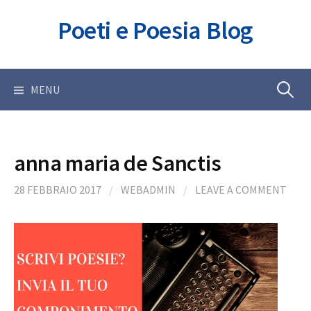
Skip
Poeti e Poesia Blog
to
content
Ricerca
MENU
per:
anna maria de Sanctis
28 FEBBRAIO 2017
/
WEBADMIN
/
LEAVE A COMMENT