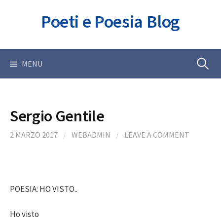
Skip
Poeti e Poesia Blog
to
content
Ricerca
MENU
per:
Sergio Gentile
2 MARZO 2017
/
WEBADMIN
/
LEAVE A COMMENT
POESIA: HO VISTO..
Ho visto