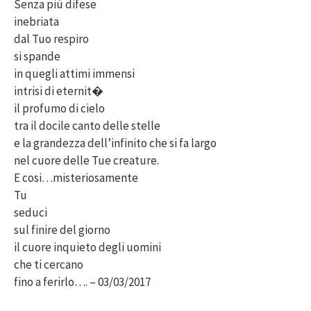
Senza più difese
inebriata
dal Tuo respiro
si spande
in quegli attimi immensi
intrisi di eternit�
il profumo di cielo
tra il docile canto delle stelle
e la grandezza dell’infinito che si fa largo
nel cuore delle Tue creature.
E cosi…misteriosamente
Tu
seduci
sul finire del giorno
il cuore inquieto degli uomini
che ti cercano
fino a ferirlo…. – 03/03/2017