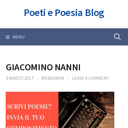
Skip
Poeti e Poesia Blog
to
content
Ricerca
MENU
per:
GIACOMINO NANNI
3 MARZO 2017
/
WEBADMIN
/
LEAVE A COMMENT