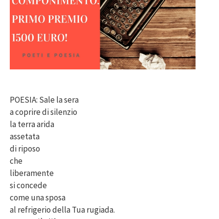
POESIA: Sale la sera
a coprire di silenzio
la terra arida
assetata
di riposo
che
liberamente
si concede
come una sposa
al refrigerio della Tua rugiada.