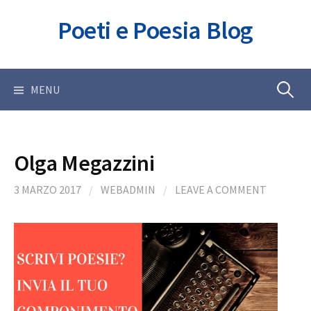
Skip
Poeti e Poesia Blog
to
content
Ricerca
MENU
per:
Olga Megazzini
3 MARZO 2017
/
WEBADMIN
/
LEAVE A COMMENT