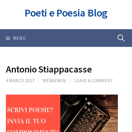
Skip
Poeti e Poesia Blog
to
content
Ricerca
MENU
per:
Antonio Stiappacasse
4 MARZO 2017
/
WEBADMIN
/
LEAVE A COMMENT