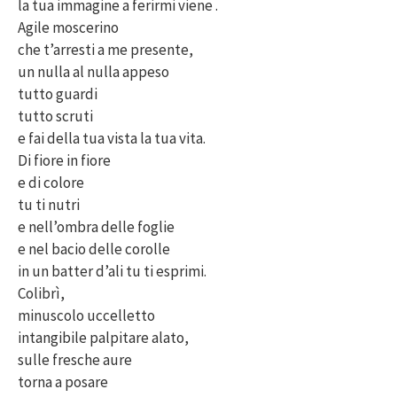
la tua immagine a ferirmi viene .
Agile moscerino
che t’arresti a me presente,
un nulla al nulla appeso
tutto guardi
tutto scruti
e fai della tua vista la tua vita.
Di fiore in fiore
e di colore
tu ti nutri
e nell’ombra delle foglie
e nel bacio delle corolle
in un batter d’ali tu ti esprimi.
Colibrì,
minuscolo uccelletto
intangibile palpitare alato,
sulle fresche aure
torna a posare