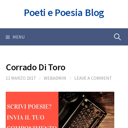
Skip
Poeti e Poesia Blog
to
content
Ricerca
MENU
per:
Corrado Di Toro
11 MARZO 2017
/
WEBADMIN
/
LEAVE A COMMENT