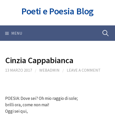
Skip
Poeti e Poesia Blog
to
content
Ricerca
MENU
per:
Cinzia Cappabianca
13 MARZO 2017
/
WEBADMIN
/
LEAVE A COMMENT
POESIA: Dove sei? Oh mio raggio di sole;
brilli ora, come non mai!
Oggi sei qui,