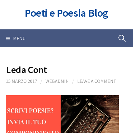
Skip
Poeti e Poesia Blog
to
content
Ricerca
MENU
per:
Leda Cont
15 MARZO 2017
/
WEBADMIN
/
LEAVE A COMMENT