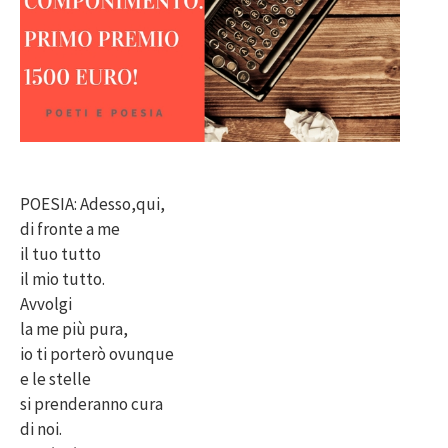
POESIA: Adesso,qui,
di fronte a me
il tuo tutto
il mio tutto.
Avvolgi
la me più pura,
io ti porterò ovunque
e le stelle
si prenderanno cura
di noi.