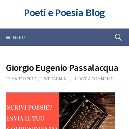
Skip
Poeti e Poesia Blog
to
content
Ricerca
MENU
per:
Giorgio Eugenio Passalacqua
17 MARZO 2017
/
WEBADMIN
/
LEAVE A COMMENT