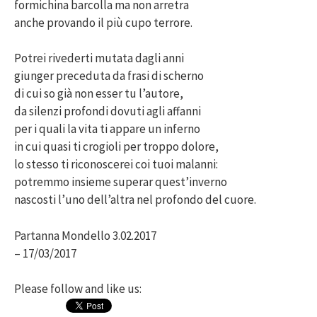
formichina barcolla ma non arretra
anche provando il più cupo terrore.
Potrei rivederti mutata dagli anni
giunger preceduta da frasi di scherno
di cui so già non esser tu l’autore,
da silenzi profondi dovuti agli affanni
per i quali la vita ti appare un inferno
in cui quasi ti crogioli per troppo dolore,
lo stesso ti riconoscerei coi tuoi malanni:
potremmo insieme superar quest’inverno
nascosti l’uno dell’altra nel profondo del cuore.
Partanna Mondello 3.02.2017
– 17/03/2017
Please follow and like us: