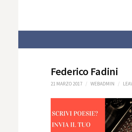
Skip
to
content
Federico Fadini
21 MARZO 2017
/
WEBADMIN
/
LEA