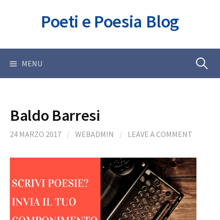
Skip
Poeti e Poesia Blog
to
content
Ricerca
MENU
per:
Baldo Barresi
24 MARZO 2017
/
WEBADMIN
/
LEAVE A COMMENT