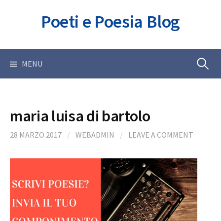
Skip
Poeti e Poesia Blog
to
content
Ricerca
MENU
per:
maria luisa di bartolo
28 MARZO 2017
/
WEBADMIN
/
LEAVE A COMMENT