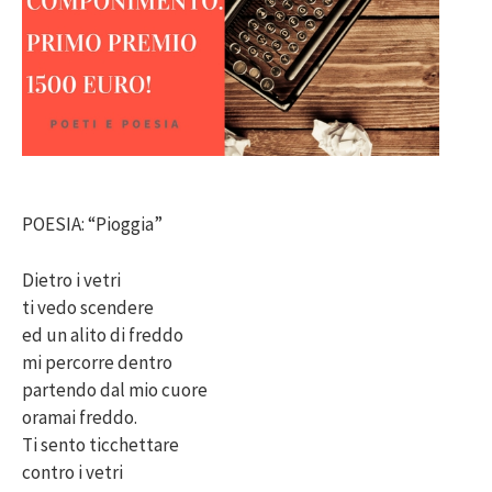
POESIA: “Pioggia”
Dietro i vetri
ti vedo scendere
ed un alito di freddo
mi percorre dentro
partendo dal mio cuore
oramai freddo.
Ti sento ticchettare
contro i vetri