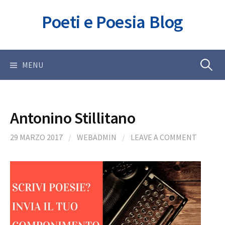
Skip
Poeti e Poesia Blog
to
content
Ricerca
MENU
per:
Antonino Stillitano
29 MARZO 2017
/
WEBADMIN
/
LEAVE A COMMENT