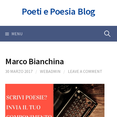
Skip
Poeti e Poesia Blog
to
content
Ricerca
MENU
per:
Marco Bianchina
30 MARZO 2017
/
WEBADMIN
/
LEAVE A COMMENT