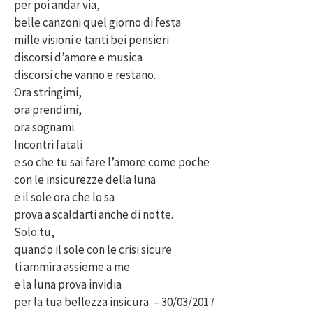
per poi andar via,
belle canzoni quel giorno di festa
mille visioni e tanti bei pensieri
discorsi d’amore e musica
discorsi che vanno e restano.
Ora stringimi,
ora prendimi,
ora sognami.
Incontri fatali
e so che tu sai fare l’amore come poche
con le insicurezze della luna
e il sole ora che lo sa
prova a scaldarti anche di notte.
Solo tu,
quando il sole con le crisi sicure
ti ammira assieme a me
e la luna prova invidia
per la tua bellezza insicura. – 30/03/2017