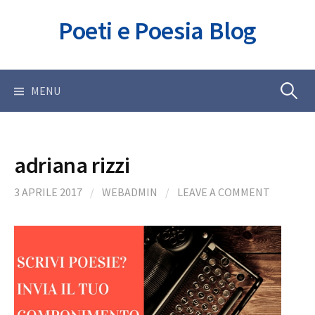
Skip
Poeti e Poesia Blog
to
content
Ricerca
MENU
per:
adriana rizzi
3 APRILE 2017
/
WEBADMIN
/
LEAVE A COMMENT