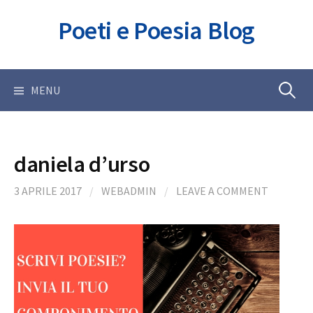
Skip
Poeti e Poesia Blog
to
content
Ricerca
MENU
per:
daniela d’urso
3 APRILE 2017
/
WEBADMIN
/
LEAVE A COMMENT