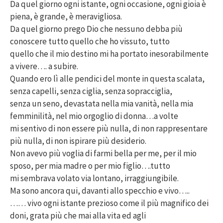
Da quel giorno ogni istante, ogni occasione, ogni gioia è
piena, è grande, è meravigliosa.
Da quel giorno prego Dio che nessuno debba più
conoscere tutto quello che ho vissuto, tutto
quello che il mio destino mi ha portato inesorabilmente
a vivere…. a subire.
Quando ero lì alle pendici del monte in questa scalata,
senza capelli, senza ciglia, senza sopracciglia,
senza un seno, devastata nella mia vanità, nella mia
femminilità, nel mio orgoglio di donna…a volte
mi sentivo di non essere più nulla, di non rappresentare
più nulla, di non ispirare più desiderio.
Non avevo più voglia di farmi bella per me, per il mio
sposo, per mia madre o per mio figlio….tutto
mi sembrava volato via lontano, irraggiungibile.
Ma sono ancora qui, davanti allo specchio e vivo…..
…… vivo ogni istante prezioso come il più magnifico dei
doni, grata più che mai alla vita ed agli