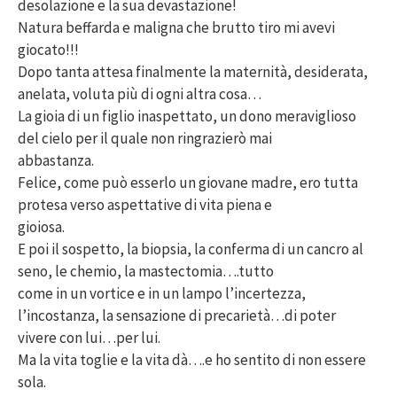
desolazione e la sua devastazione!
Natura beffarda e maligna che brutto tiro mi avevi
giocato!!!
Dopo tanta attesa finalmente la maternità, desiderata,
anelata, voluta più di ogni altra cosa…
La gioia di un figlio inaspettato, un dono meraviglioso
del cielo per il quale non ringrazierò mai
abbastanza.
Felice, come può esserlo un giovane madre, ero tutta
protesa verso aspettative di vita piena e
gioiosa.
E poi il sospetto, la biopsia, la conferma di un cancro al
seno, le chemio, la mastectomia….tutto
come in un vortice e in un lampo l’incertezza,
l’incostanza, la sensazione di precarietà…di poter
vivere con lui…per lui.
Ma la vita toglie e la vita dà….e ho sentito di non essere
sola.