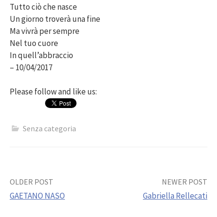
Tutto ciò che nasce
Un giorno troverà una fine
Ma vivrà per sempre
Nel tuo cuore
In quell’abbraccio
– 10/04/2017
Please follow and like us:
Senza categoria
Post
OLDER POST
NEWER POST
GAETANO NASO
Gabriella Rellecati
navigation