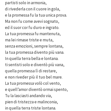
partisti solo in armonia,
di rivederla con il cuore in gola,
e la promessa fu la tua unica prova.
Ma non fu come avevi sognato,
ed il suor cor fu duro e ingrato.
La tua promessa fu mantenuta,
ma lei rimase triste e muta,
senza emozioni, sempre lontana,
la tua promessa divento più vana.
In quella terra bella e lontana.
ti sentisti solo e diventò più vana,
quella promessa lì di restare,
e non riveder più il tuo bel mare.
La tua promessa volò col vento,
e quell’amor diventò ormai spento,
Tu la lasciasti andando via,
pien di tristezza e malinconia,
in quella terra triste lontana.