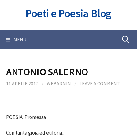
Skip
Poeti e Poesia Blog
to
content
Ricerca
MENU
per:
ANTONIO SALERNO
11 APRILE 2017
/
WEBADMIN
/
LEAVE A COMMENT
POESIA: Promessa
Con tanta gioia ed euforia,