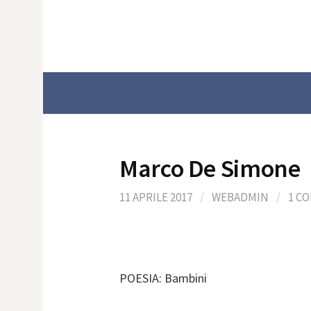
Skip
to
content
Marco De Simone
11 APRILE 2017
/
WEBADMIN
/
1 C
POESIA: Bambini