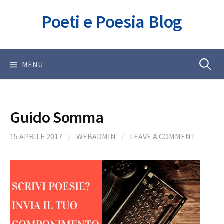
Skip
Poeti e Poesia Blog
to
content
Ricerca
MENU
per:
Guido Somma
15 APRILE 2017
/
WEBADMIN
/
LEAVE A COMMENT