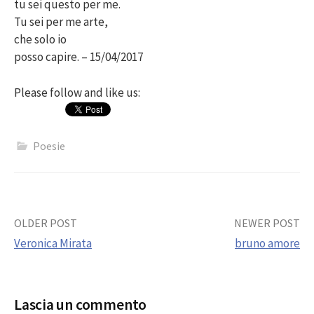
tu sei questo per me.
Tu sei per me arte,
che solo io
posso capire. – 15/04/2017
Please follow and like us:
Poesie
Post
OLDER POST
NEWER POST
Veronica Mirata
bruno amore
navigation
Lascia un commento